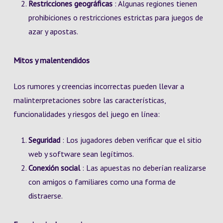
Restricciones geográficas
: Algunas regiones tienen
prohibiciones o restricciones estrictas para juegos de
azar y apostas.
Mitos y malentendidos
Los rumores y creencias incorrectas pueden llevar a
malinterpretaciones sobre las características,
funcionalidades y riesgos del juego en línea:
Seguridad
: Los jugadores deben verificar que el sitio
web y software sean legítimos.
Conexión social
: Las apuestas no deberían realizarse
con amigos o familiares como una forma de
distraerse.