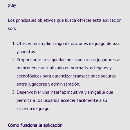
play.
Los principales objetivos que busca ofrecer esta aplicación
son:
Ofrecer un amplio rango de opciones de juego de azar
y apostas.
Proporcionar la seguridad necesaria a sus jugadores al
mantenerse actualizado en normativas legales y
tecnológicas para garantizar transacciones seguras
entre jugadores y administración.
Desenvolver una interfaz intuitiva y amigable que
permita a los usuarios acceder fácilmente a su
sistema de juego.
Cómo funciona la aplicación