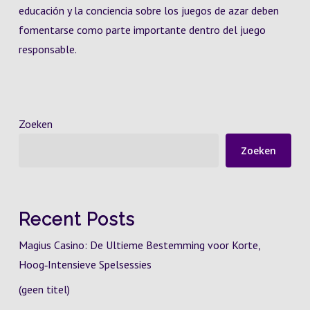
educación y la conciencia sobre los juegos de azar deben
fomentarse como parte importante dentro del juego
responsable.
Zoeken
Zoeken
Recent Posts
Magius Casino: De Ultieme Bestemming voor Korte,
Hoog‑Intensieve Spelsessies
(geen titel)