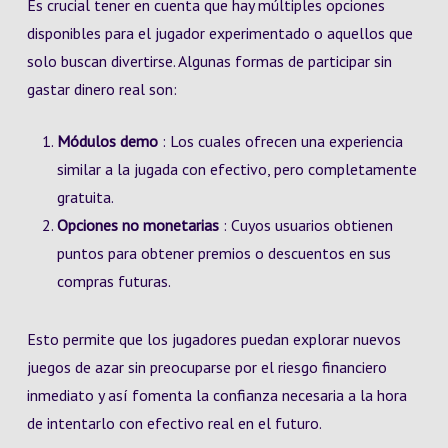
Es crucial tener en cuenta que hay múltiples opciones
disponibles para el jugador experimentado o aquellos que
solo buscan divertirse. Algunas formas de participar sin
gastar dinero real son:
Módulos demo
: Los cuales ofrecen una experiencia
similar a la jugada con efectivo, pero completamente
gratuita.
Opciones no monetarias
: Cuyos usuarios obtienen
puntos para obtener premios o descuentos en sus
compras futuras.
Esto permite que los jugadores puedan explorar nuevos
juegos de azar sin preocuparse por el riesgo financiero
inmediato y así fomenta la confianza necesaria a la hora
de intentarlo con efectivo real en el futuro.