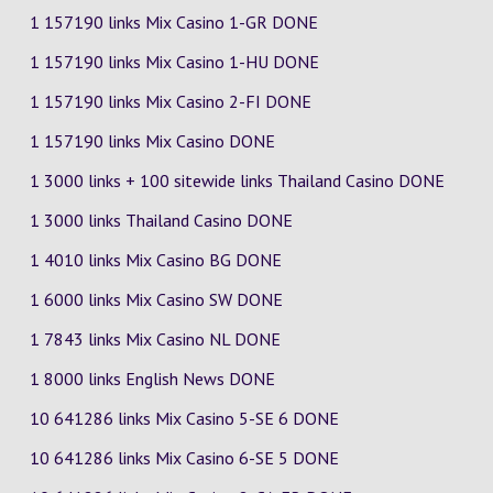
1 157190 links Mix Casino
1-GR
DONE
1 157190 links Mix Casino
1-HU
DONE
1 157190 links Mix Casino
2-FI
DONE
1 157190 links Mix Casino DONE
1 3000 links + 100 sitewide links Thailand Casino DONE
1 3000 links Thailand Casino DONE
1 4010 links Mix Casino
BG
DONE
1 6000 links Mix Casino
SW
DONE
1 7843 links Mix Casino
NL
DONE
1 8000 links English News DONE
10 641286 links Mix Casino
5-SE
6
DONE
10 641286 links Mix Casino
6-SE
5
DONE