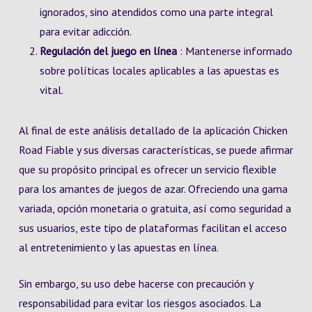
ignorados, sino atendidos como una parte integral
para evitar adicción.
Regulación del juego en línea
: Mantenerse informado
sobre políticas locales aplicables a las apuestas es
vital.
Al final de este análisis detallado de la aplicación Chicken
Road Fiable y sus diversas características, se puede afirmar
que su propósito principal es ofrecer un servicio flexible
para los amantes de juegos de azar. Ofreciendo una gama
variada, opción monetaria o gratuita, así como seguridad a
sus usuarios, este tipo de plataformas facilitan el acceso
al entretenimiento y las apuestas en línea.
Sin embargo, su uso debe hacerse con precaución y
responsabilidad para evitar los riesgos asociados. La