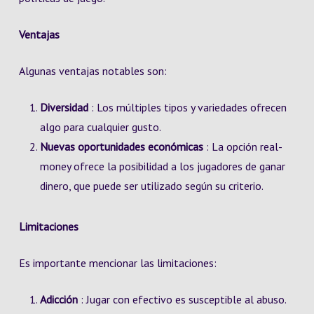
Ventajas
Algunas ventajas notables son:
Diversidad
: Los múltiples tipos y variedades ofrecen
algo para cualquier gusto.
Nuevas oportunidades económicas
: La opción real-
money ofrece la posibilidad a los jugadores de ganar
dinero, que puede ser utilizado según su criterio.
Limitaciones
Es importante mencionar las limitaciones:
Adicción
: Jugar con efectivo es susceptible al abuso.