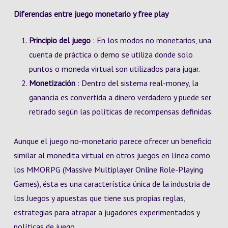
Diferencias entre juego monetario y free play
Principio del juego
: En los modos no monetarios, una
cuenta de práctica o demo se utiliza donde solo
puntos o moneda virtual son utilizados para jugar.
Monetización
: Dentro del sistema real-money, la
ganancia es convertida a dinero verdadero y puede ser
retirado según las políticas de recompensas definidas.
Aunque el juego no-monetario parece ofrecer un beneficio
similar al monedita virtual en otros juegos en línea como
los MMORPG (Massive Multiplayer Online Role-Playing
Games), ésta es una característica única de la industria de
los Juegos y apuestas que tiene sus propias reglas,
estrategias para atrapar a jugadores experimentados y
políticas de juego.