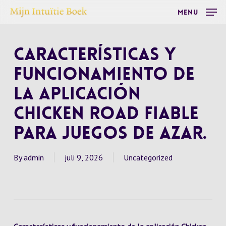
Skip
Menu
to
main
Características y
content
funcionamiento de
la aplicación
Chicken Road Fiable
para juegos de azar.
By
admin
juli 9, 2026
Uncategorized