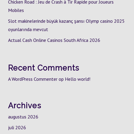
Chicken Road : Jeu de Crash à Tir Rapide pour Joueurs
Mobiles
Slot makinelerinde büyük kazanç şansı Olymp casino 2025
oyunlarında mevcut
Actual Cash Online Casinos South Africa 2026
Recent Comments
A WordPress Commenter
op
Hello world!
Archives
augustus 2026
juli 2026