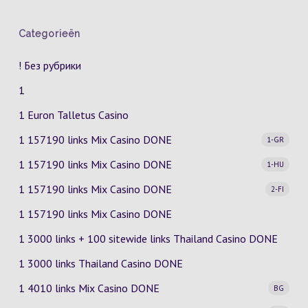
Categorieën
! Без рубрики
1
1 Euron Talletus Casino
1 157190 links Mix Casino
DONE
1-GR
1 157190 links Mix Casino
DONE
1-HU
1 157190 links Mix Casino
DONE
2-FI
1 157190 links Mix Casino DONE
1 3000 links + 100 sitewide links Thailand Casino DONE
1 3000 links Thailand Casino DONE
1 4010 links Mix Casino
DONE
BG