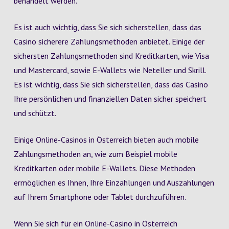
behandelt werden.
Es ist auch wichtig, dass Sie sich sicherstellen, dass das
Casino sicherere Zahlungsmethoden anbietet. Einige der
sichersten Zahlungsmethoden sind Kreditkarten, wie Visa
und Mastercard, sowie E-Wallets wie Neteller und Skrill.
Es ist wichtig, dass Sie sich sicherstellen, dass das Casino
Ihre persönlichen und finanziellen Daten sicher speichert
und schützt.
Einige Online-Casinos in Österreich bieten auch mobile
Zahlungsmethoden an, wie zum Beispiel mobile
Kreditkarten oder mobile E-Wallets. Diese Methoden
ermöglichen es Ihnen, Ihre Einzahlungen und Auszahlungen
auf Ihrem Smartphone oder Tablet durchzuführen.
Wenn Sie sich für ein Online-Casino in Österreich