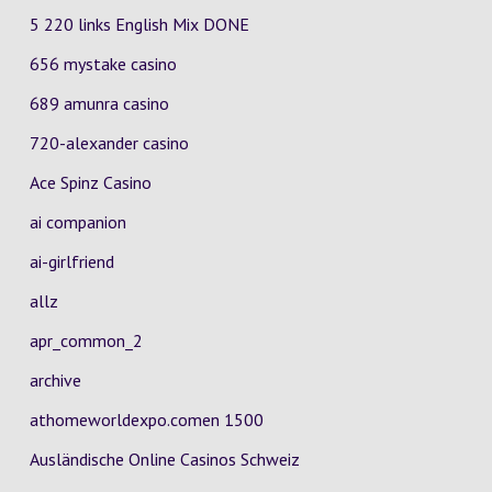
5 220 links English Mix DONE
656 mystake casino
689 amunra casino
720-alexander casino
Ace Spinz Casino
ai companion
ai-girlfriend
allz
apr_common_2
archive
athomeworldexpo.comen 1500
Ausländische Online Casinos Schweiz