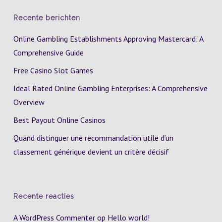
Recente berichten
Online Gambling Establishments Approving Mastercard: A
Comprehensive Guide
Free Casino Slot Games
Ideal Rated Online Gambling Enterprises: A Comprehensive
Overview
Best Payout Online Casinos
Quand distinguer une recommandation utile d’un
classement générique devient un critère décisif
Recente reacties
A WordPress Commenter
op
Hello world!