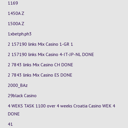
1169
1450A Z
1500A Z
1xbetph.ph3
2 157190 links Mix Casino
1-GR
1
2 157190 links Mix Casino
4-IT-JP-NL
DONE
2 7843 links Mix Casino
CH
DONE
2 7843 links Mix Casino
ES
DONE
2000_BAz
29black Casino
4 WEKS TASK 1100 over 4 weeks Croatia Casino
WEK 4
DONE
41