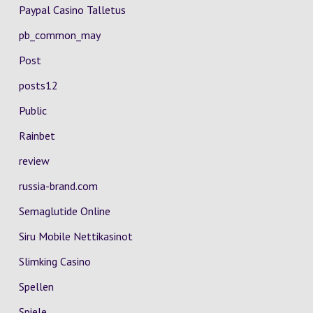
Paypal Casino Talletus
pb_common_may
Post
posts12
Public
Rainbet
review
russia-brand.com
Semaglutide Online
Siru Mobile Nettikasinot
Slimking Casino
Spellen
Spiele