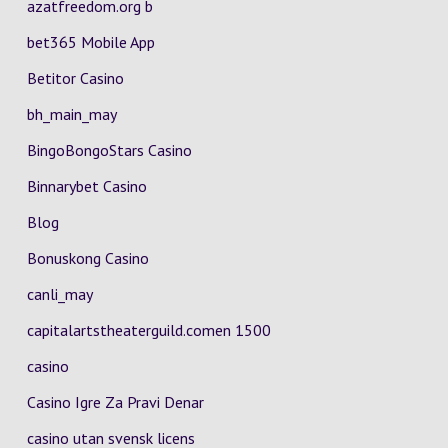
azatfreedom.org b
bet365 Mobile App
Betitor Casino
bh_main_may
BingoBongoStars Casino
Binnarybet Casino
Blog
Bonuskong Casino
canli_may
capitalartstheaterguild.comen 1500
casino
Casino Igre Za Pravi Denar
casino utan svensk licens