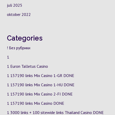
juli 2025
oktober 2022
Categories
! Без рубрики
1
1 Euron Talletus Casino
1 157190 links Mix Casino
1-GR
DONE
1 157190 links Mix Casino
1-HU
DONE
1 157190 links Mix Casino
2-FI
DONE
1 157190 links Mix Casino DONE
1 3000 links + 100 sitewide links Thailand Casino DONE