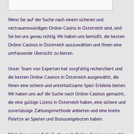
Wenn Sie auf der Suche nach einem sicheren und
vertrauenswürdigen Online-Casino in Österreich sind, sind
Sie bei uns genau richtig. Wir haben uns bemüßt, die besten
Online-Casinos in Österreich auszuwählen und Ihnen eine
umfassende Übersicht zu bieten.
Unser Team von Experten hat sorgfältig recherchiert und
die besten Online-Casinos in Österreich ausgewählt, die
Ihnen eine sichere und unterhaltsame Spiel-Erlebnis bieten.
Wir haben uns auf die Suche nach Online-Casinos gemacht,
die eine gültige Lizenz in Österreich haben, eine sichere und
zuverlässige Zahlungsmethode anbieten und eine breite
Palette an Spielen und Bonusangeboten haben.