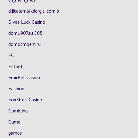
dijitalemlakdergisi.com b
Divas Luck Casino
dom1907.ru 505
domotmoem.ru
EC
Elitbet
EmirBet Casino
Fashion
FoxSlots Casino
Gambling
Game
games