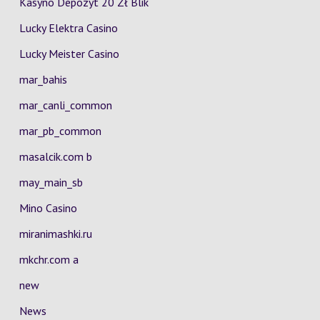
Kasyno Depozyt 20 Zł Blik
Lucky Elektra Casino
Lucky Meister Casino
mar_bahis
mar_canli_common
mar_pb_common
masalcik.com b
may_main_sb
Mino Casino
miranimashki.ru
mkchr.com a
new
News