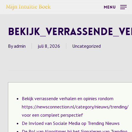
Skip
Menu
to
main
Bekijk_verrassende_
content
By
admin
juli 8, 2026
Uncategorized
Bekijk verrassende verhalen en opinies rondom
https://newsconnection.nl/category/nieuws/trending/
voor een compleet perspectief
De Invloed van Sociale Media op Trending Nieuws
De Rol van Algoritmes bij het Signaleren van Trending