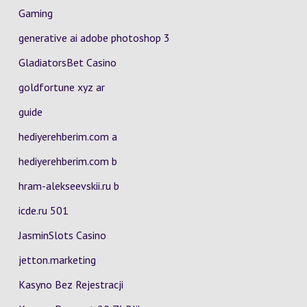
Gaming
generative ai adobe photoshop 3
GladiatorsBet Casino
goldfortune xyz ar
guide
hediyerehberim.com a
hediyerehberim.com b
hram-alekseevskii.ru b
icde.ru 501
JasminSlots Casino
jetton.marketing
Kasyno Bez Rejestracji