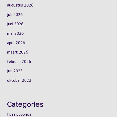
augustus 2026
juli 2026
juni 2026
mei 2026
april 2026
maart 2026
februari 2026
juli 2025
oktober 2022
Categories
! Без рубрики