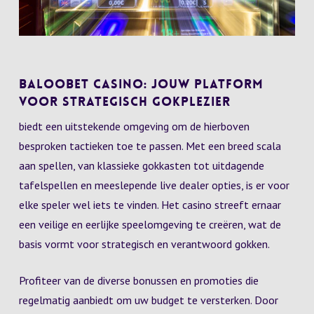
BalooBet Casino: Jouw Platform
voor Strategisch Gokplezier
biedt een uitstekende omgeving om de hierboven
besproken tactieken toe te passen. Met een breed scala
aan spellen, van klassieke gokkasten tot uitdagende
tafelspellen en meeslepende live dealer opties, is er voor
elke speler wel iets te vinden. Het casino streeft ernaar
een veilige en eerlijke speelomgeving te creëren, wat de
basis vormt voor strategisch en verantwoord gokken.
Profiteer van de diverse bonussen en promoties die
regelmatig aanbiedt om uw budget te versterken. Door