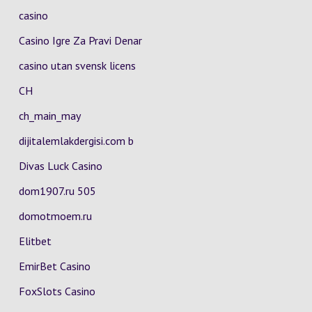
casino
Casino Igre Za Pravi Denar
casino utan svensk licens
CH
ch_main_may
dijitalemlakdergisi.com b
Divas Luck Casino
dom1907.ru 505
domotmoem.ru
Elitbet
EmirBet Casino
FoxSlots Casino