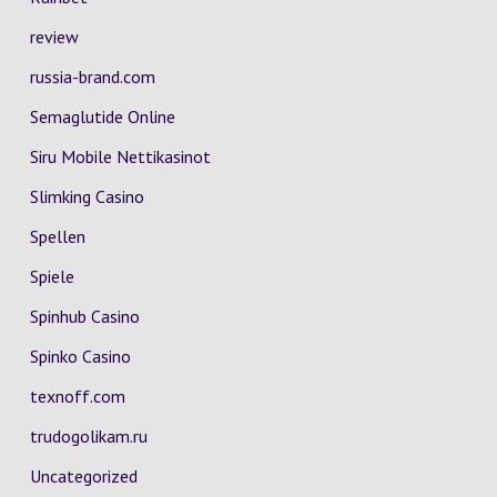
review
russia-brand.com
Semaglutide Online
Siru Mobile Nettikasinot
Slimking Casino
Spellen
Spiele
Spinhub Casino
Spinko Casino
texnoff.com
trudogolikam.ru
Uncategorized