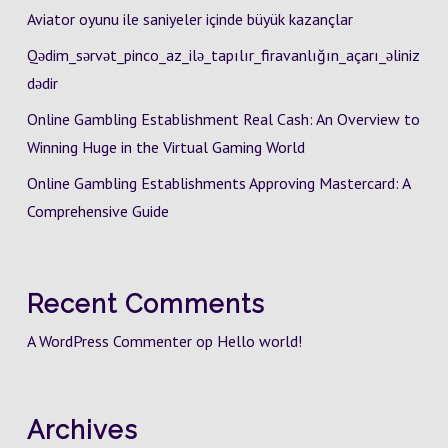
Aviator oyunu ile saniyeler içinde büyük kazançlar
Qədim_sərvət_pinco_az_ilə_tapılır_firavanlığın_açarı_əliniz
dədir
Online Gambling Establishment Real Cash: An Overview to
Winning Huge in the Virtual Gaming World
Online Gambling Establishments Approving Mastercard: A
Comprehensive Guide
Recent Comments
A WordPress Commenter
op
Hello world!
Archives