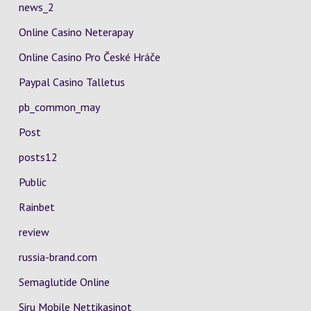
news_2
Online Casino Neterapay
Online Casino Pro České Hráče
Paypal Casino Talletus
pb_common_may
Post
posts12
Public
Rainbet
review
russia-brand.com
Semaglutide Online
Siru Mobile Nettikasinot