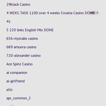
29black Casino
4 WEKS TASK 1100 over 4 weeks Croatia Casino
DONE
WEK 4
41
5 220 links English Mix DONE
656 mystake casino
689 amunra casino
720-alexander casino
Ace Spinz Casino
ai companion
ai-girlfriend
allz
apr_common_2