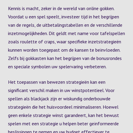
Kennis is macht, zeker in de wereld van online gokken.
Voordat u een spel speelt, investeer tijd in het begrijpen
van de regels, de uitbetalingstabellen en de verschillende
inzetmogelijkheden. Dit geldt met name voor tafelspellen
zoals roulette of craps, waar specifieke inzetstrategieën
kunnen worden toegepast om de kansen te beïnvloeden.
Zelfs bij gokkasten kan het begrijpen van de bonusrondes
en speciale symbolen uw spelervaring verbeteren.
Het toepassen van bewezen strategieën kan een
significant verschil maken in uw winstpotentieel. Voor
spellen als blackjack zijn er wiskundig onderbouwde
strategieën die het huisvoordeel minimaliseren. Hoewel
geen enkele strategie winst garandeert, kan het bewust
spelen met een strategie u helpen beter geïnformeerde
beslissingen te nemen en uw budget effectiever te