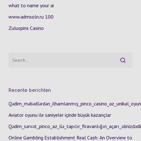
what to name your ai
www.admsoln.ru 100
Zuluspins Casino
Recente berichten
Qədim_məbədlərdən_ilhamlanmış_pinco_casino_az_unikal_oyun
Aviator oyunu ile saniyeler içinde büyük kazançlar
Qədim_sərvət_pinco_az_ilə_tapılır_firavanlığın_açarı_əlinizdədi
Online Gambling Establishment Real Cash: An Overview to