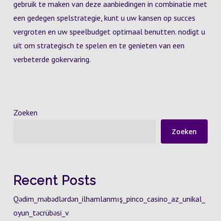
gebruik te maken van deze aanbiedingen in combinatie met
een gedegen spelstrategie, kunt u uw kansen op succes
vergroten en uw speelbudget optimaal benutten. nodigt u
uit om strategisch te spelen en te genieten van een
verbeterde gokervaring.
Zoeken
Zoeken
Recent Posts
Qədim_məbədlərdən_ilhamlanmış_pinco_casino_az_unikal_
oyun_təcrübəsi_v