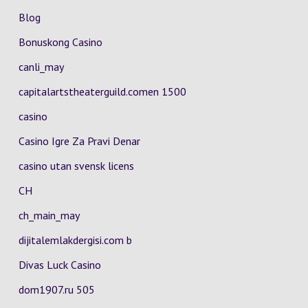
Blog
Bonuskong Casino
canli_may
capitalartstheaterguild.comen 1500
casino
Casino Igre Za Pravi Denar
casino utan svensk licens
CH
ch_main_may
dijitalemlakdergisi.com b
Divas Luck Casino
dom1907.ru 505