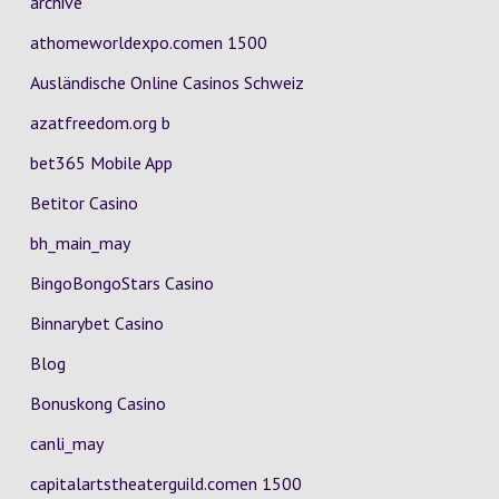
archive
athomeworldexpo.comen 1500
Ausländische Online Casinos Schweiz
azatfreedom.org b
bet365 Mobile App
Betitor Casino
bh_main_may
BingoBongoStars Casino
Binnarybet Casino
Blog
Bonuskong Casino
canli_may
capitalartstheaterguild.comen 1500