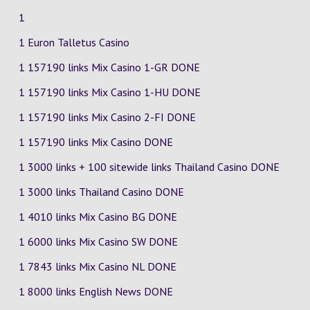
1
1 Euron Talletus Casino
1 157190 links Mix Casino
1-GR
DONE
1 157190 links Mix Casino
1-HU
DONE
1 157190 links Mix Casino
2-FI
DONE
1 157190 links Mix Casino DONE
1 3000 links + 100 sitewide links Thailand Casino DONE
1 3000 links Thailand Casino DONE
1 4010 links Mix Casino
BG
DONE
1 6000 links Mix Casino
SW
DONE
1 7843 links Mix Casino
NL
DONE
1 8000 links English News DONE