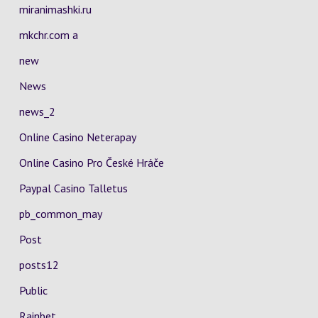
miranimashki.ru
mkchr.com a
new
News
news_2
Online Casino Neterapay
Online Casino Pro České Hráče
Paypal Casino Talletus
pb_common_may
Post
posts12
Public
Rainbet