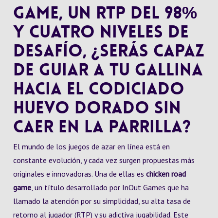
game, un RTP del 98%
y cuatro niveles de
desafío, ¿serás capaz
de guiar a tu gallina
hacia el codiciado
Huevo Dorado sin
caer en la parrilla?
El mundo de los juegos de azar en línea está en
constante evolución, y cada vez surgen propuestas más
originales e innovadoras. Una de ellas es
chicken road
game
, un título desarrollado por InOut Games que ha
llamado la atención por su simplicidad, su alta tasa de
retorno al jugador (RTP) y su adictiva jugabilidad. Este