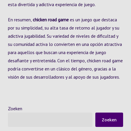
esta divertida y adictiva experiencia de juego.
En resumen,
chicken road game
es un juego que destaca
por su simplicidad, su alta tasa de retorno al jugador y su
adictiva jugabilidad. Su variedad de niveles de dificultad y
su comunidad activa lo convierten en una opción atractiva
para aquellos que buscan una experiencia de juego
desafiante y entretenida. Con el tiempo, chicken road game
podría convertirse en un clásico del género, gracias a la
visión de sus desarrolladores y al apoyo de sus jugadores.
Zoeken
Zoeken