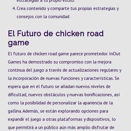
estrategias a tu propio estilo.
Crea contenido y comparte tus propias estrategias y
consejos con la comunidad.
El Futuro de chicken road
game
El futuro de chicken road game parece prometedor. InOut
Games ha demostrado su compromiso con la mejora
continua del juego a través de actualizaciones regulares y
la incorporación de nuevas funciones y características. Se
espera que en el futuro se añadan nuevos niveles de
dificultad, nuevos obstáculos y nuevas bonificaciones, así
como la posibilidad de personalizar la apariencia de la
gallina. Además, se están explorando opciones para
expandir el juego a otras plataformas y dispositivos, lo
que permitirá a un público aún más amplio disfrutar de