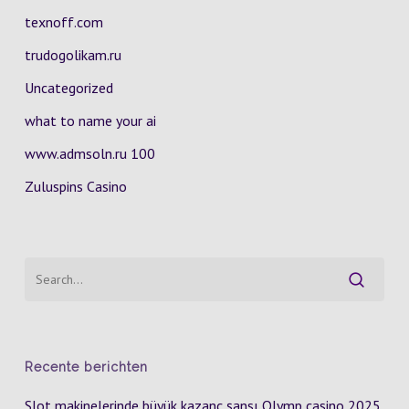
texnoff.com
trudogolikam.ru
Uncategorized
what to name your ai
www.admsoln.ru 100
Zuluspins Casino
Recente berichten
Slot makinelerinde büyük kazanç şansı Olymp casino 2025