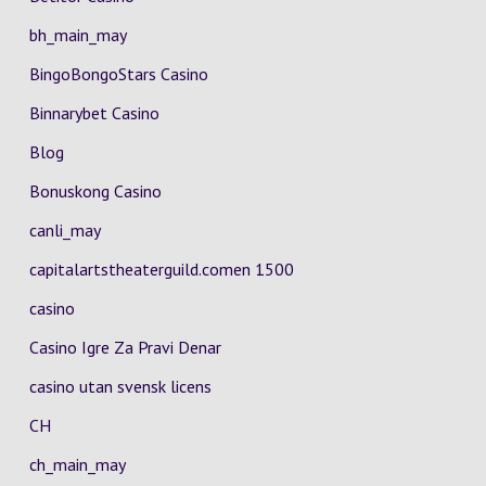
bh_main_may
BingoBongoStars Casino
Binnarybet Casino
Blog
Bonuskong Casino
canli_may
capitalartstheaterguild.comen 1500
casino
Casino Igre Za Pravi Denar
casino utan svensk licens
CH
ch_main_may