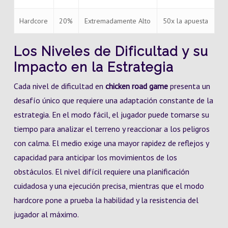
Hardcore
20%
Extremadamente Alto
50x la apuesta
Los Niveles de Dificultad y su
Impacto en la Estrategia
Cada nivel de dificultad en
chicken road game
presenta un
desafío único que requiere una adaptación constante de la
estrategia. En el modo fácil, el jugador puede tomarse su
tiempo para analizar el terreno y reaccionar a los peligros
con calma. El medio exige una mayor rapidez de reflejos y
capacidad para anticipar los movimientos de los
obstáculos. El nivel difícil requiere una planificación
cuidadosa y una ejecución precisa, mientras que el modo
hardcore pone a prueba la habilidad y la resistencia del
jugador al máximo.