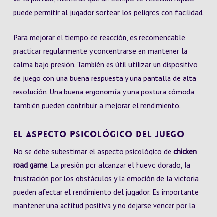
puede permitir al jugador sortear los peligros con facilidad.
Para mejorar el tiempo de reacción, es recomendable
practicar regularmente y concentrarse en mantener la
calma bajo presión. También es útil utilizar un dispositivo
de juego con una buena respuesta y una pantalla de alta
resolución. Una buena ergonomía y una postura cómoda
también pueden contribuir a mejorar el rendimiento.
El Aspecto Psicológico del Juego
No se debe subestimar el aspecto psicológico de
chicken
road game
. La presión por alcanzar el huevo dorado, la
frustración por los obstáculos y la emoción de la victoria
pueden afectar el rendimiento del jugador. Es importante
mantener una actitud positiva y no dejarse vencer por la