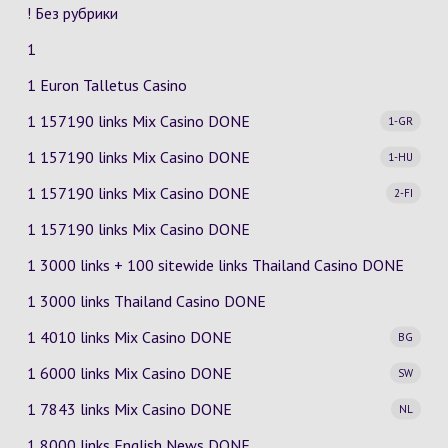
! Без рубрики
1
1 Euron Talletus Casino
1 157190 links Mix Casino
DONE
1-GR
1 157190 links Mix Casino
DONE
1-HU
1 157190 links Mix Casino
DONE
2-FI
1 157190 links Mix Casino DONE
1 3000 links + 100 sitewide links Thailand Casino DONE
1 3000 links Thailand Casino DONE
1 4010 links Mix Casino
DONE
BG
1 6000 links Mix Casino
DONE
SW
1 7843 links Mix Casino
DONE
NL
1 8000 links English News DONE