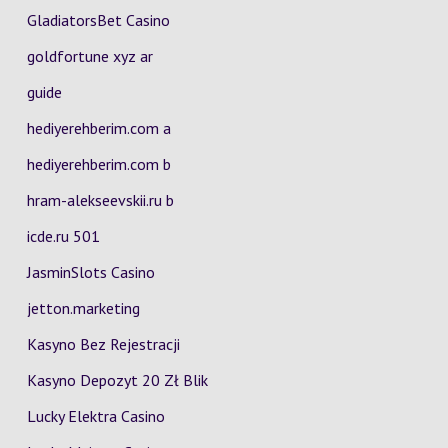
GladiatorsBet Casino
goldfortune xyz ar
guide
hediyerehberim.com a
hediyerehberim.com b
hram-alekseevskii.ru b
icde.ru 501
JasminSlots Casino
jetton.marketing
Kasyno Bez Rejestracji
Kasyno Depozyt 20 Zł Blik
Lucky Elektra Casino