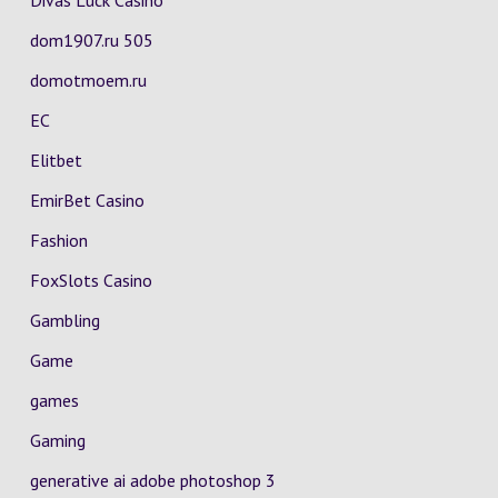
Divas Luck Casino
dom1907.ru 505
domotmoem.ru
EC
Elitbet
EmirBet Casino
Fashion
FoxSlots Casino
Gambling
Game
games
Gaming
generative ai adobe photoshop 3