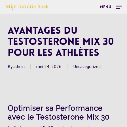
Skip
Menu
to
main
Avantages du
content
Testosterone Mix 30
pour les Athlètes
By
admin
mei 24, 2026
Uncategorized
Optimiser sa Performance
avec le Testosterone Mix 30