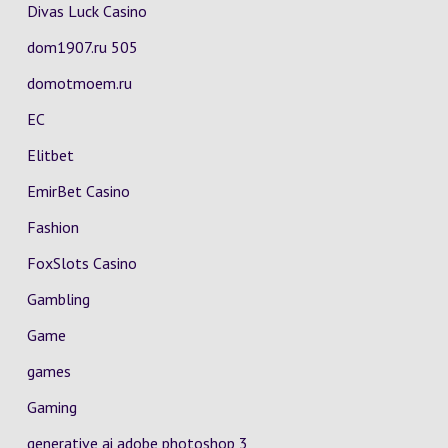
Divas Luck Casino
dom1907.ru 505
domotmoem.ru
EC
Elitbet
EmirBet Casino
Fashion
FoxSlots Casino
Gambling
Game
games
Gaming
generative ai adobe photoshop 3