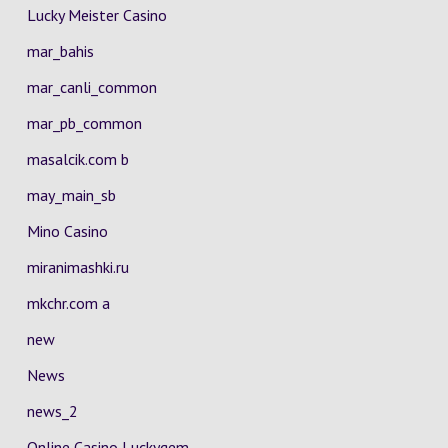
Lucky Meister Casino
mar_bahis
mar_canli_common
mar_pb_common
masalcik.com b
may_main_sb
Mino Casino
miranimashki.ru
mkchr.com a
new
News
news_2
Online Casino Luckygem