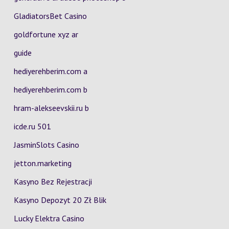
GladiatorsBet Casino
goldfortune xyz ar
guide
hediyerehberim.com a
hediyerehberim.com b
hram-alekseevskii.ru b
icde.ru 501
JasminSlots Casino
jetton.marketing
Kasyno Bez Rejestracji
Kasyno Depozyt 20 Zł Blik
Lucky Elektra Casino