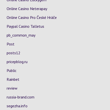
Online Casino Neterapay
Online Casino Pro České Hráče
Paypal Casino Talletus
pb_common_may
Post
posts12
pricepblog.ru
Public
Rainbet
review
russia-brand.com
segezha.info