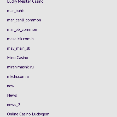
Lucky Meister Casino
mar_bahis
mar_canli_common
mar_pb_common
masalcik.com b
may_main_sb
Mino Casino
miranimashki.ru
mkchr.com a
new
News
news_2
Online Casino Luckygem