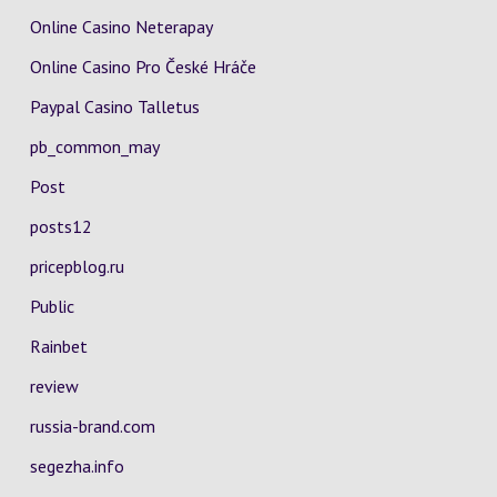
Online Casino Neterapay
Online Casino Pro České Hráče
Paypal Casino Talletus
pb_common_may
Post
posts12
pricepblog.ru
Public
Rainbet
review
russia-brand.com
segezha.info