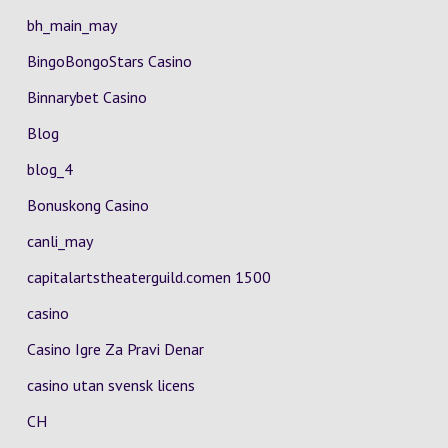
bh_main_may
BingoBongoStars Casino
Binnarybet Casino
Blog
blog_4
Bonuskong Casino
canli_may
capitalartstheaterguild.comen 1500
casino
Casino Igre Za Pravi Denar
casino utan svensk licens
CH