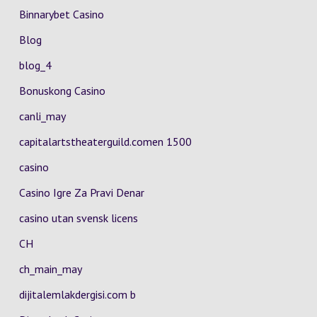
Binnarybet Casino
Blog
blog_4
Bonuskong Casino
canli_may
capitalartstheaterguild.comen 1500
casino
Casino Igre Za Pravi Denar
casino utan svensk licens
CH
ch_main_may
dijitalemlakdergisi.com b