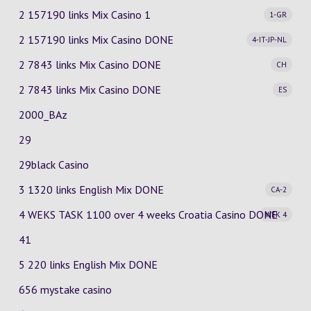
2 157190 links Mix Casino
1
1-GR
2 157190 links Mix Casino
DONE
4-IT-JP-NL
2 7843 links Mix Casino
DONE
CH
2 7843 links Mix Casino
DONE
ES
2000_BAz
29
29black Casino
3 1320 links English Mix
DONE
CA-2
4 WEKS TASK 1100 over 4 weeks Croatia Casino
DONE
WEK 4
41
5 220 links English Mix DONE
656 mystake casino