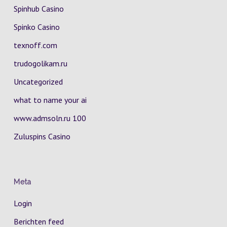
Spinhub Casino
Spinko Casino
texnoff.com
trudogolikam.ru
Uncategorized
what to name your ai
www.admsoln.ru 100
Zuluspins Casino
Meta
Login
Berichten feed