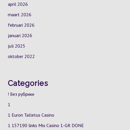
april 2026
maart 2026
februari 2026
januari 2026
juli 2025
oktober 2022
Categories
! Без рубрики
1
1 Euron Talletus Casino
1 157190 links Mix Casino
1-GR
DONE