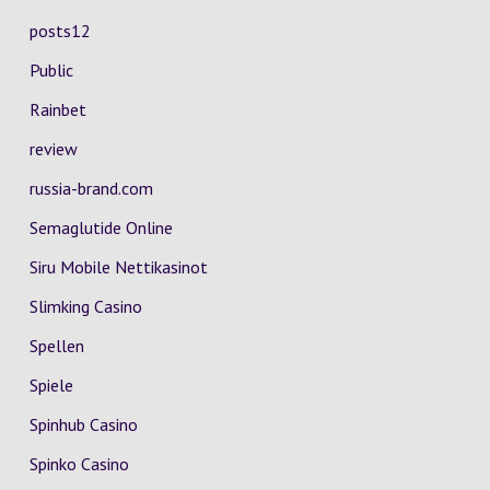
posts12
Public
Rainbet
review
russia-brand.com
Semaglutide Online
Siru Mobile Nettikasinot
Slimking Casino
Spellen
Spiele
Spinhub Casino
Spinko Casino