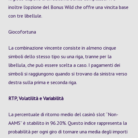
inoltre l’opzione del Bonus Wild che offre una vincita base
con tre libellule.
Giocofortuna
La combinazione vincente consiste in almeno cinque
simboli dello stesso tipo su una riga, tranne per la
libellula, che può essere scelta a caso. I pagamenti dei
simboli si raggiungono quando si trovano da sinistra verso
destra sulla prima e seconda riga.
RTP, Volatilità e Variabilità
La percentuale di ritorno medio del casinò slot “Non-
AAMS” è stabilito in 96.20%. Questo indice rappresenta la
probabilità per ogni giro di tornare una media degli importi