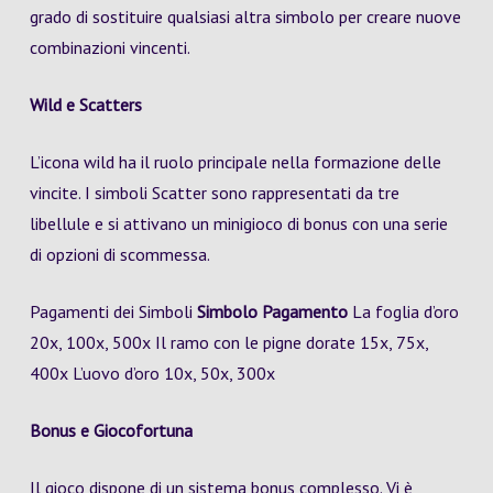
grado di sostituire qualsiasi altra simbolo per creare nuove
combinazioni vincenti.
Wild e Scatters
L’icona wild ha il ruolo principale nella formazione delle
vincite. I simboli Scatter sono rappresentati da tre
libellule e si attivano un minigioco di bonus con una serie
di opzioni di scommessa.
Pagamenti dei Simboli
Simbolo
Pagamento
La foglia d’oro
20x, 100x, 500x Il ramo con le pigne dorate 15x, 75x,
400x L’uovo d’oro 10x, 50x, 300x
Bonus e Giocofortuna
Il gioco dispone di un sistema bonus complesso. Vi è