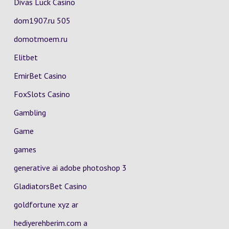
Divas Luck Casino
dom1907.ru 505
domotmoem.ru
Elitbet
EmirBet Casino
FoxSlots Casino
Gambling
Game
games
generative ai adobe photoshop 3
GladiatorsBet Casino
goldfortune xyz ar
hediyerehberim.com a