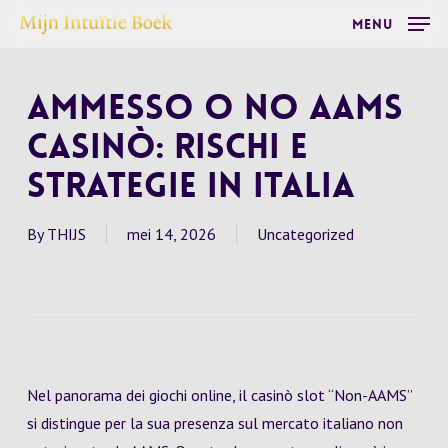
Skip
Menu
to
main
Ammesso o No AAMS
content
Casinò: Rischi e
Strategie in Italia
By
THIJS
mei 14, 2026
Uncategorized
Nel panorama dei giochi online, il casinò slot “Non-AAMS”
si distingue per la sua presenza sul mercato italiano non