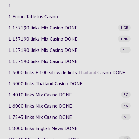
1
1 Euron Talletus Casino
1 157190 links Mix Casino
DONE
1-GR
1 157190 links Mix Casino
DONE
1-HU
1 157190 links Mix Casino
DONE
2-FI
1 157190 links Mix Casino DONE
1 3000 links + 100 sitewide links Thailand Casino DONE
1 3000 links Thailand Casino DONE
1 4010 links Mix Casino
DONE
BG
1 6000 links Mix Casino
DONE
SW
1 7843 links Mix Casino
DONE
NL
1 8000 links English News DONE