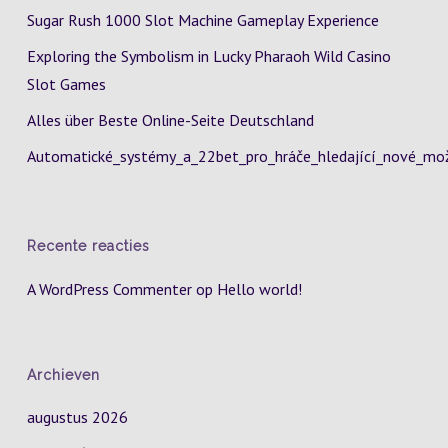
Sugar Rush 1000 Slot Machine Gameplay Experience
Exploring the Symbolism in Lucky Pharaoh Wild Casino
Slot Games
Alles über Beste Online-Seite Deutschland
Automatické_systémy_a_22bet_pro_hráče_hledající_nové_mož
Recente reacties
A WordPress Commenter
op
Hello world!
Archieven
augustus 2026