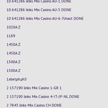
10 641286 links Mix Casino
AU-1
DONE
10 641286 links Mix Casino
AU-5
DONE
10 641286 links Mix Casino
AU-6-7chast
DONE
1020A Z
1169
1450A Z
1450A Z
1500A Z
1500A Z
1xbetph.ph3
2 157190 links Mix Casino
1-GR
1
2 157190 links Mix Casino
4-IT-JP-NL
DONE
2 7843 links Mix Casino
CH
DONE