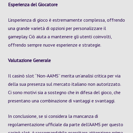
Esperienza del Giocatore
L’esperienza di gioco è estremamente complessa, offrendo
una grande varietà di opzioni per personalizzare il
gameplay. Ciò aiuta a mantenere gli utenti coinvolti,
offrendo sempre nuove esperienze e strategie.
Valutazione Generale
Il casinò slot “Non-AAMS” merita un’analisi critica per via
della sua presenza sul mercato italiano non autorizzato.
Ci sono motivi sia a sostegno che in difesa del gioco, che
presentano una combinazione di vantaggi e svantaggi.
In conclusione, se si considera la mancanza di
regolamentazione ufficiale da parte dell’AAMS per questo
casinò slot, è raccomandabile esercitare attenzione prima