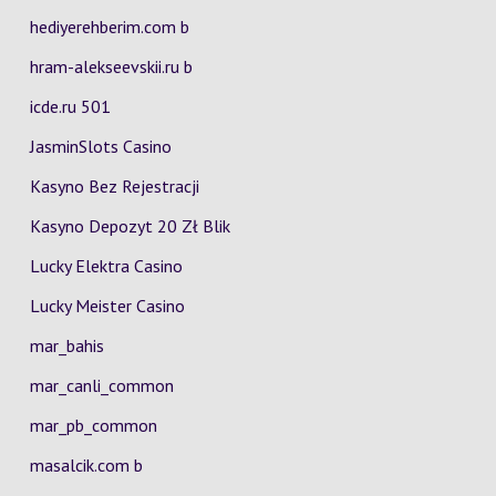
hediyerehberim.com b
hram-alekseevskii.ru b
icde.ru 501
JasminSlots Casino
Kasyno Bez Rejestracji
Kasyno Depozyt 20 Zł Blik
Lucky Elektra Casino
Lucky Meister Casino
mar_bahis
mar_canli_common
mar_pb_common
masalcik.com b