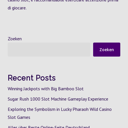
di giocare.
Zoeken
Zoeken
Recent Posts
Winning Jackpots with Big Bamboo Slot
Sugar Rush 1000 Slot Machine Gameplay Experience
Exploring the Symbolism in Lucky Pharaoh Wild Casino
Slot Games
Alles über Beste Online-Seite Deutschland