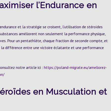
aximiser l’Endurance en
ndurance et la stratégie se croisent, l’utilisation de stéroïdes
es substances améliorent non seulement la performance physique,
euves. Pour un pentathlète, chaque fraction de seconde compte, et
 la différence entre une victoire éclatante et une performance
consultez notre article ici :
https://poland-migrate.eu/ameliorez-
on/
éroïdes en Musculation et