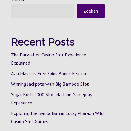
Zoeken
Recent Posts
The Fatwallet Casino Slot Experience
Explained
Avia Masters Free Spins Bonus Feature
Winning Jackpots with Big Bamboo Slot
Sugar Rush 1000 Slot Machine Gameplay
Experience
Exploring the Symbolism in Lucky Pharaoh Wild
Casino Slot Games