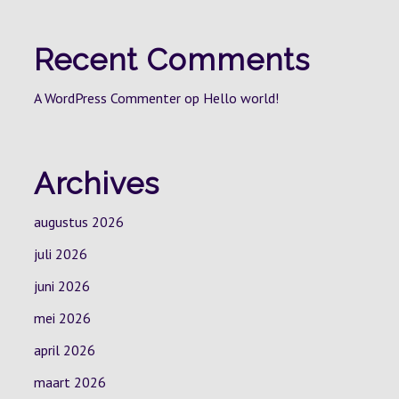
Recent Comments
A WordPress Commenter
op
Hello world!
Archives
augustus 2026
juli 2026
juni 2026
mei 2026
april 2026
maart 2026