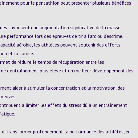
aînement pour le pentathlon peut présenter plusieurs bénéfices
des favorisent une augmentation significative de la masse
ure performance lors des épreuves de tir à l’arc ou d’escrime.
pacité aérobie, les athlètes peuvent soutenir des efforts
ion et la course.
ermet de réduire le temps de récupération entre les
lume d’entraînement plus élevé et un meilleur développement des
ent aider à stimuler la concentration et la motivation, des
preuves.
ntribuent à limiter les effets du stress dû à un entraînement
fatigue.
peut transformer profondément la performance des athlètes, en