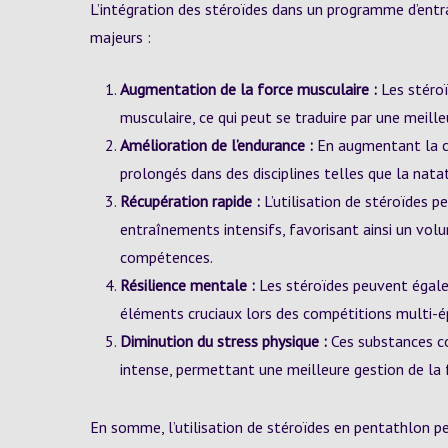
L’intégration des stéroïdes dans un programme d’entr
majeurs :
Augmentation de la force musculaire :
Les stéroï
musculaire, ce qui peut se traduire par une meille
Amélioration de l’endurance :
En augmentant la ca
prolongés dans des disciplines telles que la natat
Récupération rapide :
L’utilisation de stéroïdes p
entraînements intensifs, favorisant ainsi un vo
compétences.
Résilience mentale :
Les stéroïdes peuvent égalem
éléments cruciaux lors des compétitions multi-é
Diminution du stress physique :
Ces substances co
intense, permettant une meilleure gestion de la 
En somme, l’utilisation de stéroïdes en pentathlon 