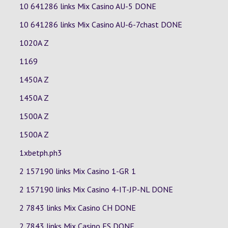
10 641286 links Mix Casino
AU-5
DONE
10 641286 links Mix Casino
AU-6-7chast
DONE
1020A Z
1169
1450A Z
1450A Z
1500A Z
1500A Z
1xbetph.ph3
2 157190 links Mix Casino
1-GR
1
2 157190 links Mix Casino
4-IT-JP-NL
DONE
2 7843 links Mix Casino
CH
DONE
2 7843 links Mix Casino
ES
DONE