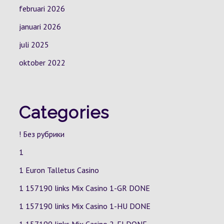
februari 2026
januari 2026
juli 2025
oktober 2022
Categories
! Без рубрики
1
1 Euron Talletus Casino
1 157190 links Mix Casino
1-GR
DONE
1 157190 links Mix Casino
1-HU
DONE