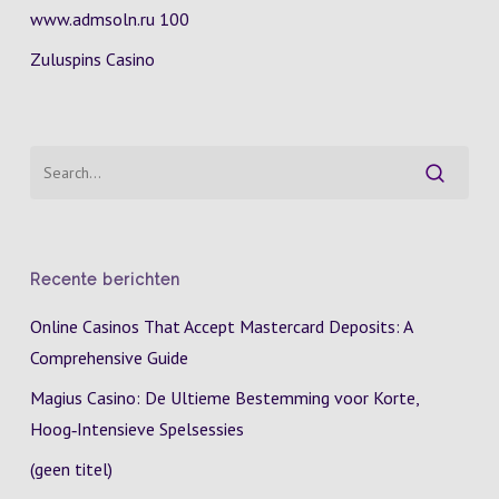
www.admsoln.ru 100
Zuluspins Casino
Recente berichten
Online Casinos That Accept Mastercard Deposits: A
Comprehensive Guide
Magius Casino: De Ultieme Bestemming voor Korte,
Hoog‑Intensieve Spelsessies
(geen titel)