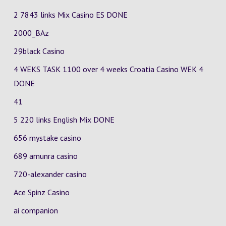
2 7843 links Mix Casino
ES
DONE
2000_BAz
29black Casino
4 WEKS TASK 1100 over 4 weeks Croatia Casino
WEK 4
DONE
41
5 220 links English Mix DONE
656 mystake casino
689 amunra casino
720-alexander casino
Ace Spinz Casino
ai companion