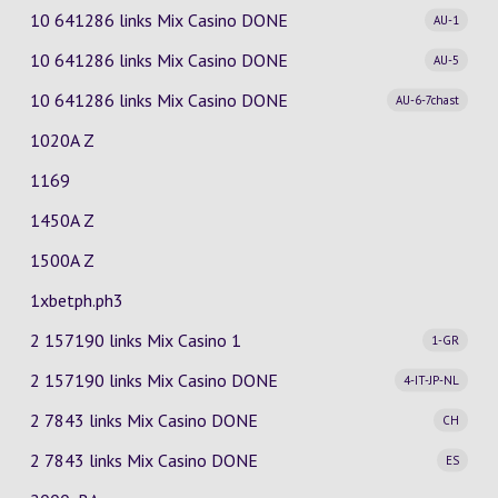
10 641286 links Mix Casino
DONE
AU-1
10 641286 links Mix Casino
DONE
AU-5
10 641286 links Mix Casino
DONE
AU-6-7chast
1020A Z
1169
1450A Z
1500A Z
1xbetph.ph3
2 157190 links Mix Casino
1
1-GR
2 157190 links Mix Casino
DONE
4-IT-JP-NL
2 7843 links Mix Casino
DONE
CH
2 7843 links Mix Casino
DONE
ES