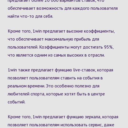
предлагает более 20 000 вариантов ставок, что
обеспечивает возможность для каждого пользователя
найти что-то для себя.
Кроме того, 1win предлагает высокие коэффициенты,
что обеспечивает максимальную прибыль для
пользователей. Коэффициенты могут достигать 95%,
что является одним из самых высоких в отрасли.
1win также предлагает функцию live-ставок, которая
позволяет пользователям ставить на события в
реальном времени. Это особенно полезно для
любителей спорта, которые хотят быть в центре
событий.
Кроме того, 1win предлагает функцию зеркала, которая
позволяет пользователям использовать сервис, даже