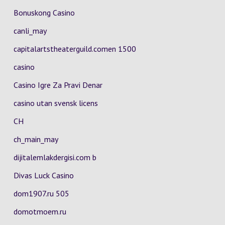
Bonuskong Casino
canli_may
capitalartstheaterguild.comen 1500
casino
Casino Igre Za Pravi Denar
casino utan svensk licens
CH
ch_main_may
dijitalemlakdergisi.com b
Divas Luck Casino
dom1907.ru 505
domotmoem.ru