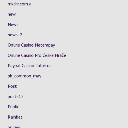
mkchr.com a
new
News
news_2
Online Casino Neterapay
Online Casino Pro České Hráče
Paypal Casino Talletus
pb_common_may
Post
posts12
Public
Rainbet
review