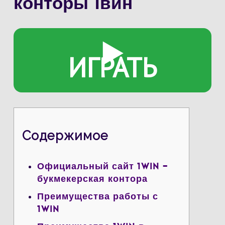
конторы 1вин
▶️
ИГРАТЬ
Содержимое
Официальный сайт 1win –
букмекерская контора
Преимущества работы с
1win