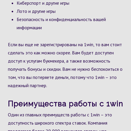
Киберспорт и другие игры
Лото и другие игры
Безопасность и конфиденциальность вашей
информации
Если вы еще не зарегистрированы на 1win, то вам стоит
сделать это как можно скорее. Вам будет доступен
доступ к услугам букмекера, а также возможность
получать бонусы и скидки. Вам не нужно беспокоиться о
том, что вы потеряете деньги, потому что 1win – это
надежный партнер.
Преимущества работы с 1win
Один из главных преимуществ работы с 1win – это
доступность широкого спектра ставок. Компания