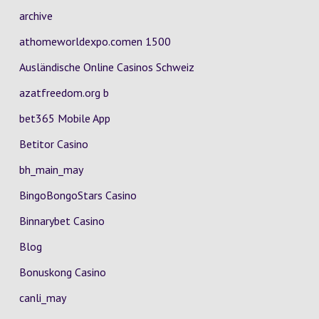
archive
athomeworldexpo.comen 1500
Ausländische Online Casinos Schweiz
azatfreedom.org b
bet365 Mobile App
Betitor Casino
bh_main_may
BingoBongoStars Casino
Binnarybet Casino
Blog
Bonuskong Casino
canli_may