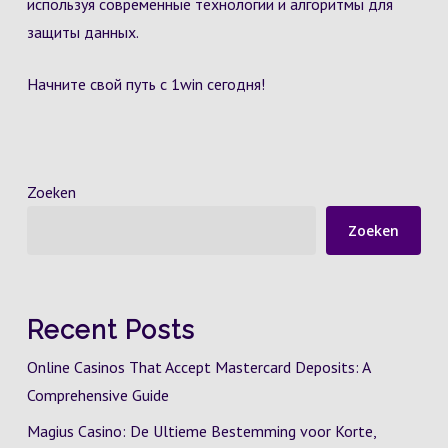
используя современные технологии и алгоритмы для
защиты данных.
Начните свой путь с 1win сегодня!
Zoeken
Zoeken
Recent Posts
Online Casinos That Accept Mastercard Deposits: A
Comprehensive Guide
Magius Casino: De Ultieme Bestemming voor Korte,