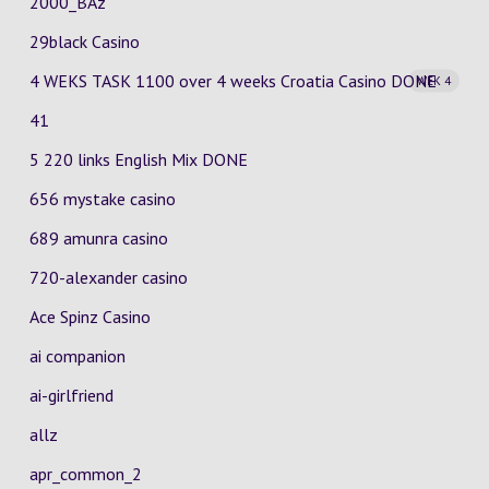
2000_BAz
29black Casino
4 WEKS TASK 1100 over 4 weeks Croatia Casino
DONE
WEK 4
41
5 220 links English Mix DONE
656 mystake casino
689 amunra casino
720-alexander casino
Ace Spinz Casino
ai companion
ai-girlfriend
allz
apr_common_2