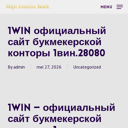
Skip
Menu
to
main
1win официальный
content
сайт букмекерской
конторы 1вин.28080
By
admin
mei 27, 2026
Uncategorized
1win — официальный
сайт букмекерской