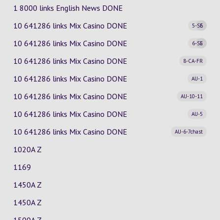
1 8000 links English News DONE
10 641286 links Mix Casino
DONE
5-SE
6
10 641286 links Mix Casino
DONE
6-SE
5
10 641286 links Mix Casino
DONE
8-CA-FR
10 641286 links Mix Casino
DONE
AU-1
10 641286 links Mix Casino
DONE
AU-10-11
10 641286 links Mix Casino
DONE
AU-5
10 641286 links Mix Casino
DONE
AU-6-7chast
1020A Z
1169
1450A Z
1450A Z