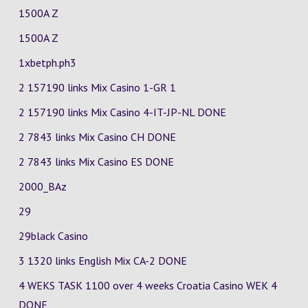
1500A Z
1500A Z
1xbetph.ph3
2 157190 links Mix Casino
1-GR
1
2 157190 links Mix Casino
4-IT-JP-NL
DONE
2 7843 links Mix Casino
CH
DONE
2 7843 links Mix Casino
ES
DONE
2000_BAz
29
29black Casino
3 1320 links English Mix
CA-2
DONE
4 WEKS TASK 1100 over 4 weeks Croatia Casino
WEK 4
DONE