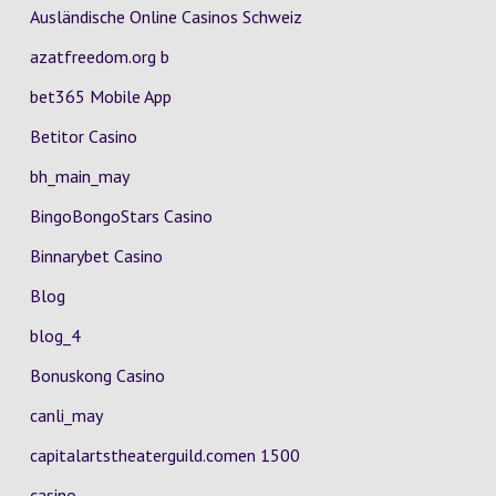
Ausländische Online Casinos Schweiz
azatfreedom.org b
bet365 Mobile App
Betitor Casino
bh_main_may
BingoBongoStars Casino
Binnarybet Casino
Blog
blog_4
Bonuskong Casino
canli_may
capitalartstheaterguild.comen 1500
casino