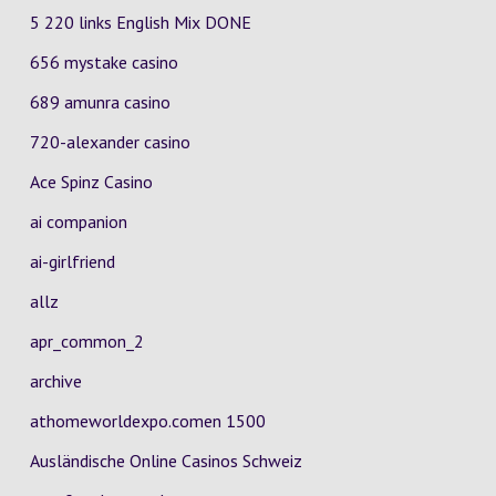
5 220 links English Mix DONE
656 mystake casino
689 amunra casino
720-alexander casino
Ace Spinz Casino
ai companion
ai-girlfriend
allz
apr_common_2
archive
athomeworldexpo.comen 1500
Ausländische Online Casinos Schweiz