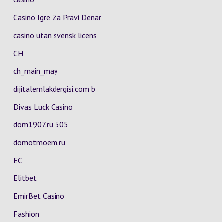
Casino Igre Za Pravi Denar
casino utan svensk licens
CH
ch_main_may
dijitalemlakdergisi.com b
Divas Luck Casino
dom1907.ru 505
domotmoem.ru
EC
Elitbet
EmirBet Casino
Fashion