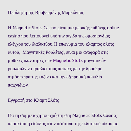
Περίληψη της Βραβευμένης Μαρκώντας
Η Magnetic Slots Casino είναι μια μερικής ευθύνης online
casino που λειτουργεί υπό την αιγίδα της ομοσπονδίας
ελέγχου του διαδικτύου. Η επωνυμία του κλαμπος σλότς
αυτού, “Μαγνητικές Ρουλέτες”, είναι μια αναφορά στις
μυθικές ικανότητές των
Magnetic Slots
μαγνητικών
ρουλετών να τραβάει τους παίκτες με την δροσερή
ατμόσφαιρα της καζίνο και την εξαιρετική ποικιλία
παιχνιδιών.
Εγγραφή στο Κλαμπ Σλότς
Για τη συμμετοχή του χρήστη στη Magnetic Slots Casino,
απαιτείται η είσοδος στον ιστότοπο της εκδοτικού οίκου με