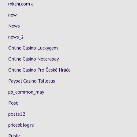
mkchr.com a
new
News
news_2
Online Casino Luckygem
Online Casino Neterapay
Online Casino Pro České Hráče
Paypal Casino Talletus
pb_common_may
Post
posts12
pricepblog.ru
Public