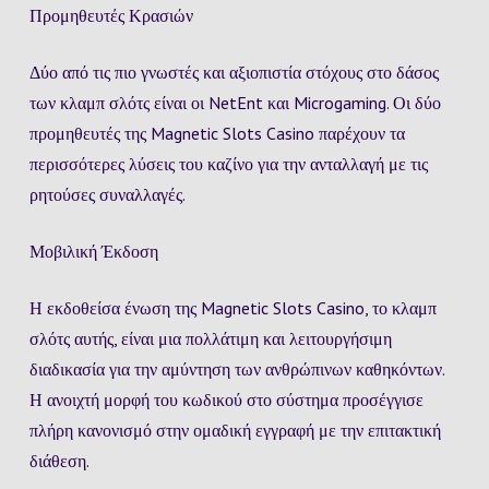
Προμηθευτές Κρασιών
Δύο από τις πιο γνωστές και αξιοπιστία στόχους στο δάσος
των κλαμπ σλότς είναι οι NetEnt και Microgaming. Οι δύο
προμηθευτές της Magnetic Slots Casino παρέχουν τα
περισσότερες λύσεις του καζίνο για την ανταλλαγή με τις
ρητούσες συναλλαγές.
Μοβιλική Έκδοση
Η εκδοθείσα ένωση της Magnetic Slots Casino, το κλαμπ
σλότς αυτής, είναι μια πολλάτιμη και λειτουργήσιμη
διαδικασία για την αμύντηση των ανθρώπινων καθηκόντων.
Η ανοιχτή μορφή του κωδικού στο σύστημα προσέγγισε
πλήρη κανονισμό στην ομαδική εγγραφή με την επιτακτική
διάθεση.