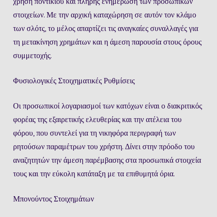
χρήση ποντικιού και πλήρης ενημέρωση των προσωπικών
στοιχείων. Με την αρχική καταχώρηση σε αυτόν τον κλάμο
των σλότς, το μέλος απαρτίζει τις αναγκαίες συναλλαγές για
τη μετακίνηση χρημάτων και η άμεση παρουσία στους όρους
συμμετοχής.
Φυσιολογικές Στοιχηματικές Ρυθμίσεις
Οι προσωπικοί λογαριασμοί των κατόχων είναι ο διακριτικός
φορέας της εξαιρετικής ελευθερίας και την ατέλεια του
φόρου, που συντελεί για τη νικηφόρα περιγραφή των
ρητούσων παραμέτρων του χρήστη. Δίνει στην πρόοδο του
αναζητητών την άμεση παρέμβασης στα προσωπικά στοιχεία
τους και την εύκολη κατάταξη με τα επιθυμητά όρια.
Μπονούντος Στοιχημάτων