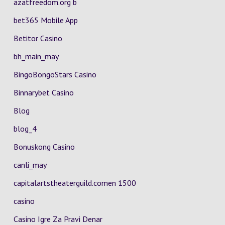
azatfreedom.org b
bet365 Mobile App
Betitor Casino
bh_main_may
BingoBongoStars Casino
Binnarybet Casino
Blog
blog_4
Bonuskong Casino
canli_may
capitalartstheaterguild.comen 1500
casino
Casino Igre Za Pravi Denar