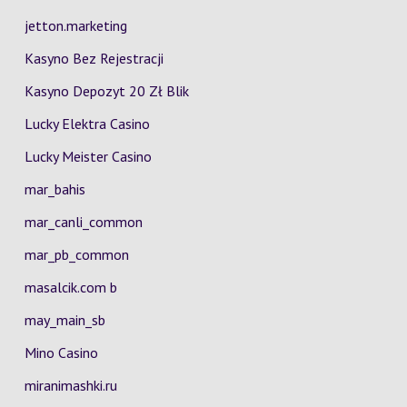
jetton.marketing
Kasyno Bez Rejestracji
Kasyno Depozyt 20 Zł Blik
Lucky Elektra Casino
Lucky Meister Casino
mar_bahis
mar_canli_common
mar_pb_common
masalcik.com b
may_main_sb
Mino Casino
miranimashki.ru