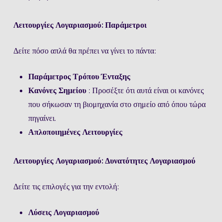
Λειτουργίες Λογαριασμού: Παράμετροι
Δείτε πόσο απλά θα πρέπει να γίνει το πάντα:
Παράμετρος Τρόπου Ένταξης
Κανόνες Σημείου
: Προσέξτε ότι αυτά είναι οι κανόνες
που σήκωσαν τη βιομηχανία στο σημείο από όπου τώρα
πηγαίνει.
Απλοποιημένες Λειτουργίες
Λειτουργίες Λογαριασμού: Δυνατότητες Λογαριασμού
Δείτε τις επιλογές για την εντολή:
Λύσεις Λογαριασμού