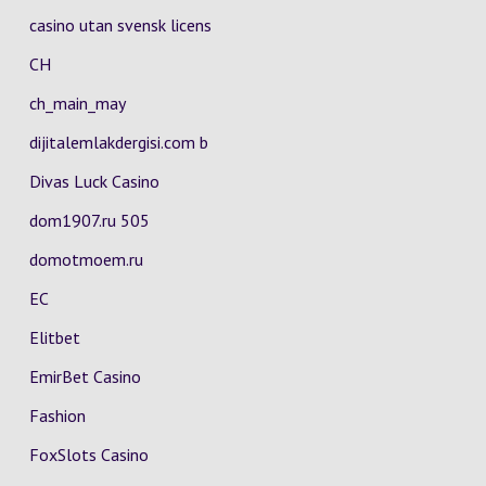
casino utan svensk licens
CH
ch_main_may
dijitalemlakdergisi.com b
Divas Luck Casino
dom1907.ru 505
domotmoem.ru
EC
Elitbet
EmirBet Casino
Fashion
FoxSlots Casino