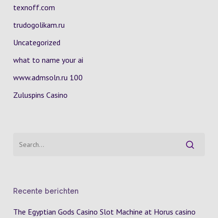
texnoff.com
trudogolikam.ru
Uncategorized
what to name your ai
www.admsoln.ru 100
Zuluspins Casino
Recente berichten
The Egyptian Gods Casino Slot Machine at Horus casino