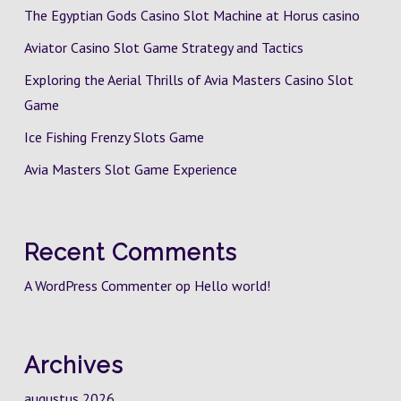
The Egyptian Gods Casino Slot Machine at Horus casino
Aviator Casino Slot Game Strategy and Tactics
Exploring the Aerial Thrills of Avia Masters Casino Slot
Game
Ice Fishing Frenzy Slots Game
Avia Masters Slot Game Experience
Recent Comments
A WordPress Commenter
op
Hello world!
Archives
augustus 2026