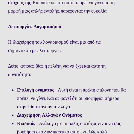
στόχους της. Και πιστεύω ότι αυτό μπορεί να γίνει με τη
μορφή μιας απλής εντολής, παρέχοντας την ευκολία.
Λειτουργίες Λογαριασμού
Η διαχείρηση του λογαριασμού είναι μια από τις
σημαντικότερες λειτουργίες.
Δείτε κάποιας βίας η πελάτη για να έχει και αυτή τη
δυνατότητα:
Επιλογή ονόματος
: Αυτή είναι η πρώτη επιλογή που θα
πρέπει να γίνει. Και ας φανεί ότι οι υποψήφιοι σήμερα
στην Trino κάνουν τον λόγο.
Διαχείρηση Αλλαγών Ονόματος
Κωδικός
: Ανάλογα με τα άλλα, ο στόχος είναι να σας
βοηθήσει στο διαδικαστικό αυτό εντελώς καλό.