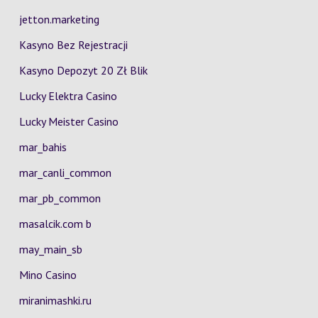
jetton.marketing
Kasyno Bez Rejestracji
Kasyno Depozyt 20 Zł Blik
Lucky Elektra Casino
Lucky Meister Casino
mar_bahis
mar_canli_common
mar_pb_common
masalcik.com b
may_main_sb
Mino Casino
miranimashki.ru