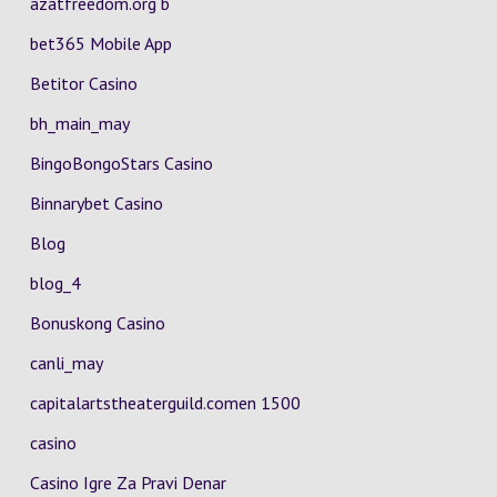
azatfreedom.org b
bet365 Mobile App
Betitor Casino
bh_main_may
BingoBongoStars Casino
Binnarybet Casino
Blog
blog_4
Bonuskong Casino
canli_may
capitalartstheaterguild.comen 1500
casino
Casino Igre Za Pravi Denar