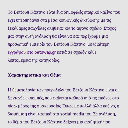
Το Βέτζουπ Κάστινο είναι ένα δημοφιλές εταιρικό καζίνο που
έχει υπερπηδάνει στα μέσα κοινωνικής δικτύωσης με τις
ξεκάθαρες παιχνίδιες αλήθειας και το άψογο σχέδιο. Στόχος
μας στην αυτή ανάλυση θα είναι να σας παρέχουμε μια
προσωπική εμπειρία του Βέτζουπ Κάστινο, με ιδιαίτερη
εγγράψου στο betswap.gr
εστιά σε σχεδόν κάθε
λεπτομέρεια της κατηγορίας.
Χαρακτηριστικά και Θέμα
Η θεματολογία των παιχνιδιών του Βέτζουπ Κάστινο είναι οι
ζωντανές εκπομπές, που φαίνεται καθαρά από τις εικόνες στο
πίσω μέρος της συσκευασίας. Όπως με πολλά άλλα καζίνο, η
διαφήμιση είναι τακτικά στα social media του. Σε ανάλυση,
το θέμα του Βέτζουπ Κάστινο δείχνει μια αισθητική που