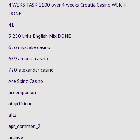
4 WEKS TASK 1100 over 4 weeks Croatia Casino
WEK 4
DONE
41
5 220 links English Mix DONE
656 mystake casino
689 amunra casino
720-alexander casino
Ace Spinz Casino
ai companion
ai-girlfriend
allz
apr_common_2
archive