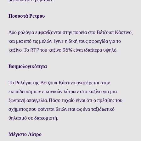
Ποσοστά Ρετρου
Δύο ρολόγια εμφανίζονται στην πορεία στο Βέτζουπ Κάστινο,
και μια από τις μελών έγινε η δική τους σφραγίδα για το
καζίνο. Το RTP του καζινο 96% είναι ιδιαίτερα υψηλό.
Βοημολογικότητα
Το Ρολόγια της Βέτζουπ Κάστινο αναφέρεται στην
εκπαίδευση των εικονικών λύτρων στο καζίνο για μια
ζωντανή απαγγελία. Πόσο τυχαίο είναι ότι ο πρέσβης του
σχήματος που φαίνεται δειώνεται ως ένα ταξιδιωτικό
θηλασμό σε διακομιστή.
Μέγιστο Λύτρο