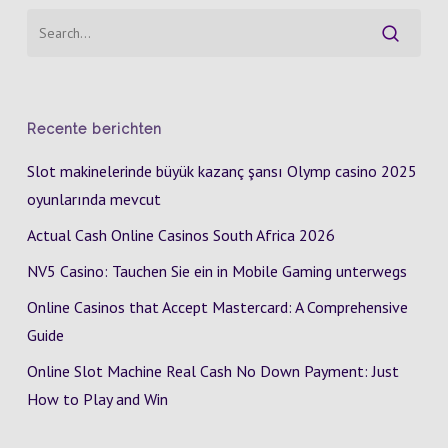
Recente berichten
Slot makinelerinde büyük kazanç şansı Olymp casino 2025
oyunlarında mevcut
Actual Cash Online Casinos South Africa 2026
NV5 Casino: Tauchen Sie ein in Mobile Gaming unterwegs
Online Casinos that Accept Mastercard: A Comprehensive
Guide
Online Slot Machine Real Cash No Down Payment: Just
How to Play and Win