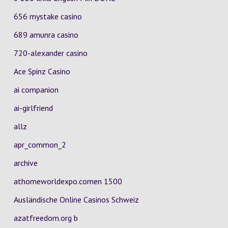
656 mystake casino
689 amunra casino
720-alexander casino
Ace Spinz Casino
ai companion
ai-girlfriend
allz
apr_common_2
archive
athomeworldexpo.comen 1500
Ausländische Online Casinos Schweiz
azatfreedom.org b