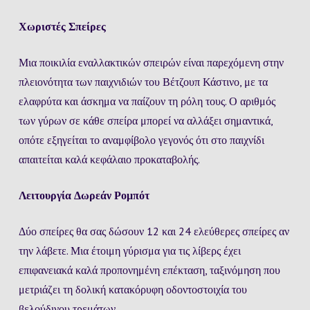
Χωριστές Σπείρες
Μια ποικιλία εναλλακτικών σπειρών είναι παρεχόμενη στην
πλειονότητα των παιχνιδιών του Βέτζουπ Κάστινο, με τα
ελαφρύτα και άσκημα να παίζουν τη ρόλη τους. Ο αριθμός
των γύρων σε κάθε σπείρα μπορεί να αλλάξει σημαντικά,
οπότε εξηγείται το αναμφίβολο γεγονός ότι στο παιχνίδι
απαιτείται καλά κεφάλαιο προκαταβολής.
Λειτουργία Δωρεάν Ρομπότ
Δύο σπείρες θα σας δώσουν 12 και 24 ελεύθερες σπείρες αν
την λάβετε. Μια έτοιμη γύρισμα για τις λίβερς έχει
επιφανειακά καλά προπονημένη επέκταση, ταξινόμηση που
μετριάζει τη δολική κατακόρυφη οδοντοστοιχία του
βελούδινου τρεμάτων.