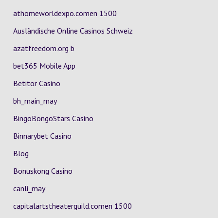
athomeworldexpo.comen 1500
Ausländische Online Casinos Schweiz
azatfreedom.org b
bet365 Mobile App
Betitor Casino
bh_main_may
BingoBongoStars Casino
Binnarybet Casino
Blog
Bonuskong Casino
canli_may
capitalartstheaterguild.comen 1500